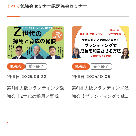
すべて
勉強会
セミナー
認定協会セミナー
勉強会
受付終了
勉強会
受付終了
開催日 2025.03.22
開催日 2024.10.05
第7回 大阪ブランディング勉
第6回 大阪ブランディング勉
強会【Z世代の採用と育成の
強会【ブランディングで成
秘訣】
長を加速させる方法】突破
口を開いた成功２事例！
1