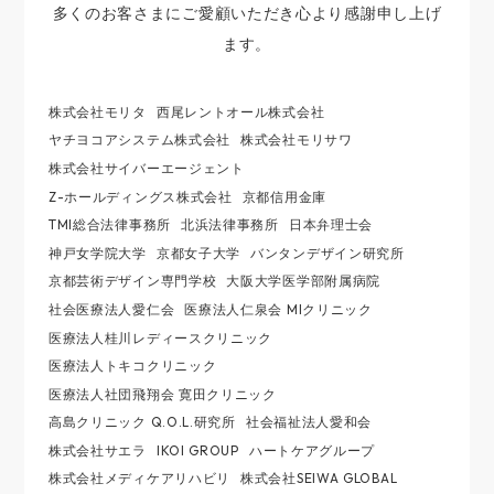
多くのお客さまにご愛顧いただき心より感謝申し上げ
ます。
株式会社モリタ
西尾レントオール株式会社
ヤチヨコアシステム株式会社
株式会社モリサワ
株式会社サイバーエージェント
Z-ホールディングス株式会社
京都信用金庫
TMI総合法律事務所
北浜法律事務所
日本弁理士会
神戸女学院大学
京都女子大学
バンタンデザイン研究所
京都芸術デザイン専門学校
大阪大学医学部附属病院
社会医療法人愛仁会
医療法人仁泉会 MIクリニック
医療法人桂川レディースクリニック
医療法人トキコクリニック
医療法人社団飛翔会 寛田クリニック
高島クリニック Q.O.L.研究所
社会福祉法人愛和会
株式会社サエラ
IKOI GROUP
ハートケアグループ
株式会社メディケアリハビリ
株式会社SEIWA GLOBAL