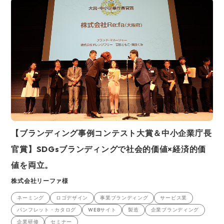
【ブランディング事例コンテスト大賞＆中小企業庁長
官賞】SDGsブランディングで社会的価値×経済的価
値を両立。
株式会社リーファ様
ネーミング
ロゴデザイン
事業ブランディング
サービス業
パンフレット・カタログ
WEBサイト
製造
企業ブランディング
企業研修
セミナー