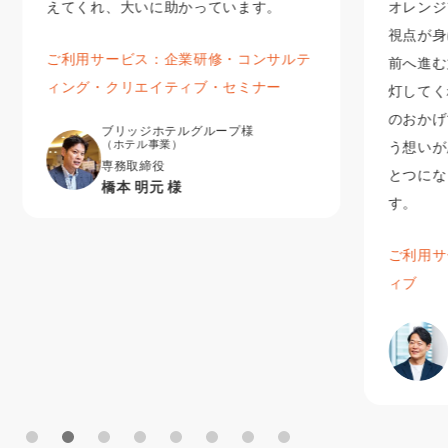
えてくれ、大いに助かっています。
オレンジ
視点が身
ご利用サービス：企業研修・コンサルテ
前へ進む
ィング・クリエイティブ・セミナー
灯してく
のおかげ
ブリッジホテルグループ様
（ホテル事業）
う想いが
専務取締役
とつにな
橋本 明元 様
す。
ご利用サ
ィブ