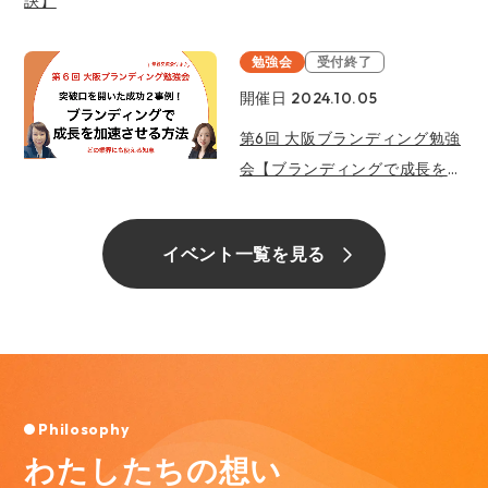
訣】
勉強会
受付終了
開催日 2024.10.05
第6回 大阪ブランディング勉強
会【ブランディングで成長を加
速させる方法】突破口を開いた
成功２事例！
イベント一覧を見る
Philosophy
わたしたちの想い