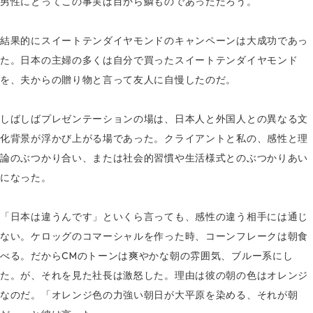
男性にとってこの事実は目から鱗ものであっただろう。
結果的にスイートテンダイヤモンドのキャンペーンは大成功であっ
た。日本の主婦の多くは自分で買ったスイートテンダイヤモンド
を、夫からの贈り物と言って友人に自慢したのだ。
しばしばプレゼンテーションの場は、日本人と外国人との異なる文
化背景が浮かび上がる場であった。クライアントと私の、感性と理
論のぶつかり合い、または社会的習慣や生活様式とのぶつかりあい
になった。
「日本は違うんです」といくら言っても、感性の違う相手には通じ
ない。ケロッグのコマーシャルを作った時、コーンフレークは朝食
べる。だからCMのトーンは爽やかな朝の雰囲気、ブルー系にし
た。が、それを見た社長は激怒した。理由は彼の朝の色はオレンジ
なのだ。「オレンジ色の力強い朝日が大平原を染める、それが朝