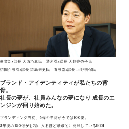
事業部/部長 大西巧真氏 通所課/課長 天野香奈子氏
訪問介護課/課長 猿島崇史氏 看護部/課長 上野明保氏
ブランド・アイデンティティが私たちの背
骨。
社長の夢が、社員みんなの夢になり 成長のエ
ンジンが回り始めた。
ブランディング当初、6億の年商が今では100億。
3年後の150億が射程に入るほど飛躍的に発展しているIKOI