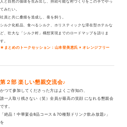
人と自然の循環を生み出し、持続可能な村づくりをこの手でやっ
てみたい。
社員と共に桑畑を造成し、蚕を飼う。
シルク化粧品、食べるシルク、ホリスティックな滞在型ホテルな
ど、壮大な「シルク村」構想実現までのロードマップを語りま
す。
★まとめのトークセッション：山本登美恵氏 × オレンジフリー
第２部 楽しい懇親交流会♪
かつて参加してくださった方はよくご存知の、
誰一人取り残さない（笑）全員が最高の笑顔 になれる懇親会
です。
「絶品！中華宴会8品コース＆70種類ドリンク飲み放題♪」
を