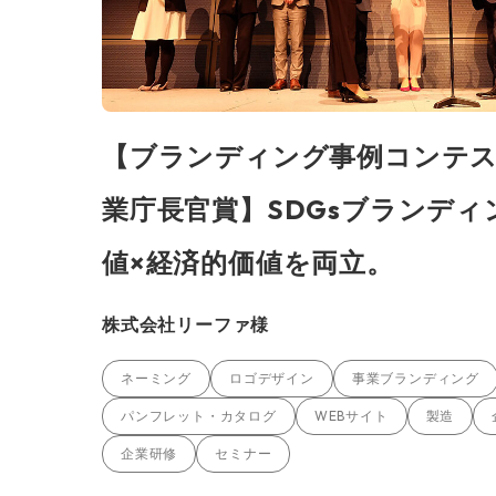
【ブランディング事例コンテス
業庁長官賞】SDGsブランディ
値×経済的価値を両立。
株式会社リーファ様
ネーミング
ロゴデザイン
事業ブランディング
パンフレット・カタログ
WEBサイト
製造
企業研修
セミナー