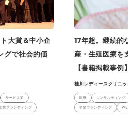
ト大賞＆中小企
17年超。継続
ングで社会的価
産・生殖医療を
【書籍掲載事例
桂川レディースクリニッ
サービス業
医療
コンサルティング
企業ブランディング
事業ブランディング
W