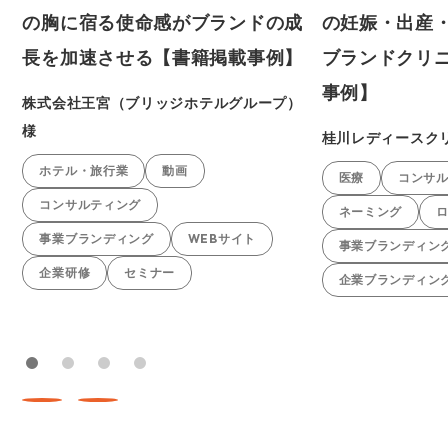
の胸に宿る使命感がブランドの成
の妊娠・出産
長を加速させる【書籍掲載事例】
ブランドクリ
事例】
株式会社王宮（ブリッジホテルグループ）
様
桂川レディースク
ホテル・旅行業
動画
医療
コンサ
コンサルティング
ネーミング
事業ブランディング
WEBサイト
事業ブランディン
企業研修
セミナー
企業ブランディン