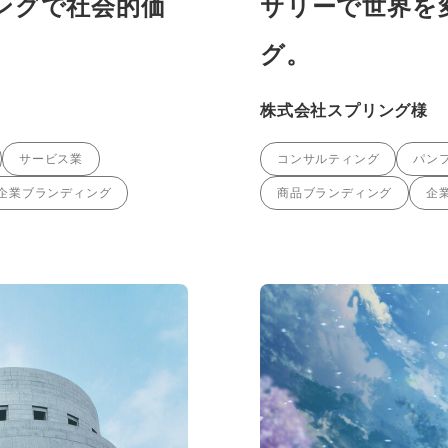
ングで社会的価
サリーで世界を
グ。
株式会社スプリング様
サービス業
コンサルティング
パン
企業ブランディング
商品ブランディング
企