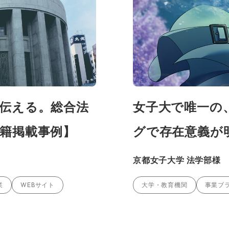
伝える。総合法
女子大で唯一の
籍掲載事例】
グで存在意義が
京都女子大学 法学部様
業
WEBサイト
大学・教育機関
事業ブ