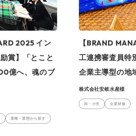
ARD 2025 イン
【BRAND MANA
励賞】「とこと
工連携審査員特別
00億へ、魂のブ
企業主導型の地
株式会社安岐水産様
卸・小売
企業研修
祉
業種・業態から探す